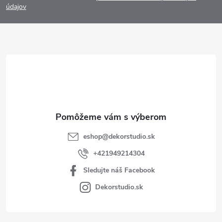
p
údajov
ä
t
i
e
eshop
@
dekorstudio.sk
+421949214304
Sledujte náš Facebook
Dekorstudio.sk