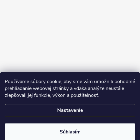
Sledovať na Instagrame
Používame súbory cookie, aby sme vám umožnili pohodlné
prehliadanie webovej stránky a vďaka analýze neustále
zlepšovali jej funkcie, výkon a použiteľnosť.
SDS
Nastavenie
Copyright 2026
Dekorstudio.sk
. Všetky práva vyhradené.
Súhlasím
Vytvoril Shoptet