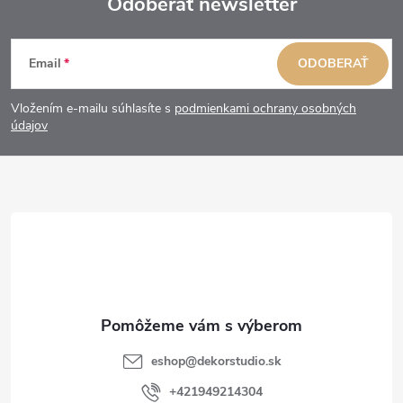
Odoberať newsletter
Z
Email
ODOBERAŤ
á
Vložením e-mailu súhlasíte s
podmienkami ochrany osobných
p
údajov
ä
t
i
e
eshop
@
dekorstudio.sk
+421949214304