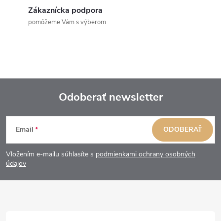
Zákaznícka podpora
pomôžeme Vám s výberom
Odoberať newsletter
Z
Email
ODOBERAŤ
á
Vložením e-mailu súhlasíte s
podmienkami ochrany osobných
p
údajov
ä
t