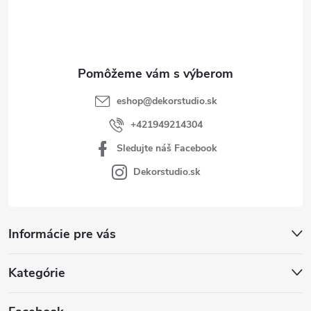
i
e
eshop
@
dekorstudio.sk
+421949214304
Sledujte náš Facebook
Dekorstudio.sk
Informácie pre vás
Kategórie