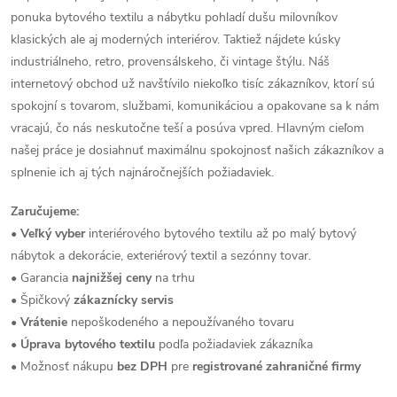
ponuka bytového textilu a nábytku pohladí dušu milovníkov
klasických ale aj moderných interiérov. Taktiež nájdete kúsky
industriálneho, retro, provensálskeho, či vintage štýlu.
Náš
internetový obchod už navštívilo niekoľko tisíc zákazníkov, ktorí sú
spokojní s tovarom, službami, komunikáciou a opakovane sa k nám
vracajú, čo nás neskutočne teší a posúva vpred.
Hlavným cieľom
našej práce je dosiahnuť maximálnu spokojnosť našich zákazníkov a
splnenie ich aj tých najnáročnejších požiadaviek.
Zaručujeme:
•
Veľký vyber
interiérového bytového textilu až po malý bytový
nábytok a dekorácie, exteriérový textil a sezónny tovar.
• Garancia
najnižšej ceny
na trhu
• Špičkový
zákaznícky servis
•
Vrátenie
nepoškodeného a nepoužívaného tovaru
•
Úprava
bytového textilu
podľa požiadaviek zákazníka
• Možnosť nákupu
bez DPH
pre
registrované zahraničné firmy