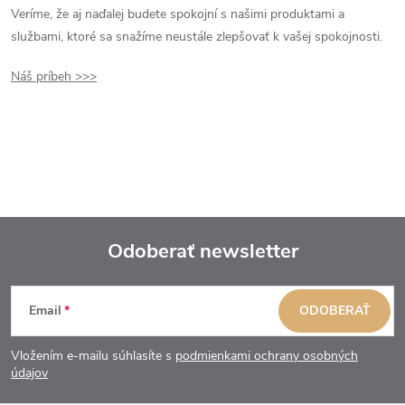
Veríme, že aj naďalej budete spokojní s našimi produktami a
službami, ktoré sa snažíme neustále zlepšovať k vašej spokojnosti.
Náš príbeh >>>
Odoberať newsletter
Z
Email
ODOBERAŤ
á
Vložením e-mailu súhlasíte s
podmienkami ochrany osobných
p
údajov