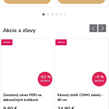
Akcie a zľavy
Akcia
Akcia
–62 %
–5 %
25,90 €
36,90 €
Zamatový záves PERI na
Kávový stolík COMO zelený -
dekoračných krúžkoch
60 cm
140x250 cm - tmavotyrkysový
9,80 €
34,90 €