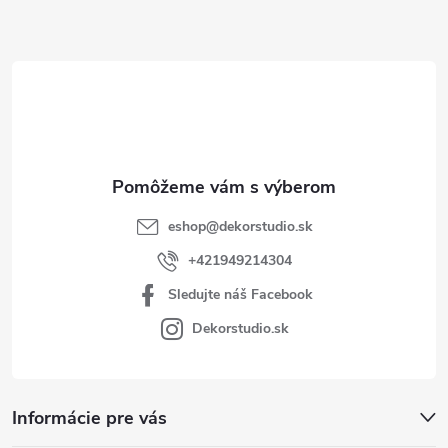
ä
t
i
e
eshop
@
dekorstudio.sk
+421949214304
Sledujte náš Facebook
Dekorstudio.sk
Informácie pre vás