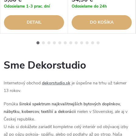
Odosielame 1-3 prac. dní
Odosielame do 24h
DETAIL
DO KOŠÍKA
Sme Dekorstudio
Internetový obchod
dekorstudio.sk
je úspešne na trhu už takmer
13 rokov.
Ponúka
široké spektrum najkvalitnejších bytových doplnkov,
nábytku, kobercov, textílií a dekorácii
nielen v Slovenskej, ale aj v
Českej republike.
U nás si dokážete zariadiť kompletne celý interiér od obývacej izby
až po oázu pokoja- spálňu, alebo od podlahy až po strop. Naša