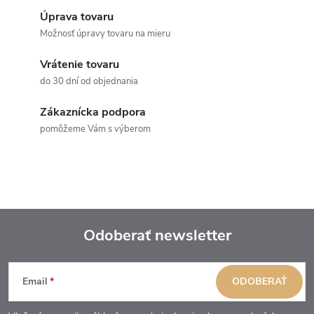
Úprava tovaru
Možnosť úpravy tovaru na mieru
Vrátenie tovaru
do 30 dní od objednania
Zákaznícka podpora
pomôžeme Vám s výberom
Odoberať newsletter
Z
Email
ODOBERAŤ
á