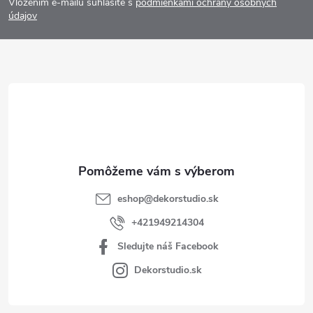
Vložením e-mailu súhlasíte s
podmienkami ochrany osobných
p
údajov
ä
t
i
e
eshop
@
dekorstudio.sk
+421949214304
Sledujte náš Facebook
Dekorstudio.sk