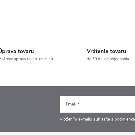
Úprava tovaru
Vrátenie tovaru
ožnosť úpravy tovaru na mieru
do 30 dní od objednania
Email
Vložením e-mailu súhlasíte s
podmienka