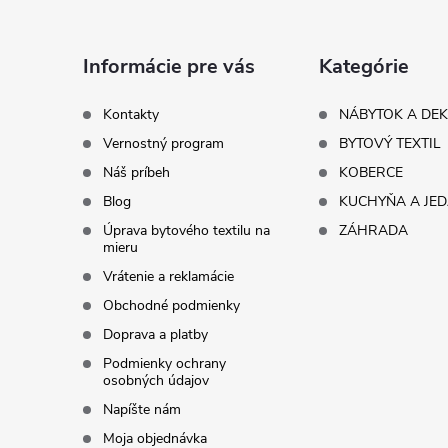
p
ä
Informácie pre vás
Kategórie
t
Kontakty
NÁBYTOK A DE
Vernostný program
BYTOVÝ TEXTIL
i
Náš príbeh
KOBERCE
Blog
KUCHYŇA A JE
e
Úprava bytového textilu na
ZÁHRADA
mieru
Vrátenie a reklamácie
Obchodné podmienky
Doprava a platby
Podmienky ochrany
osobných údajov
Napíšte nám
Moja objednávka