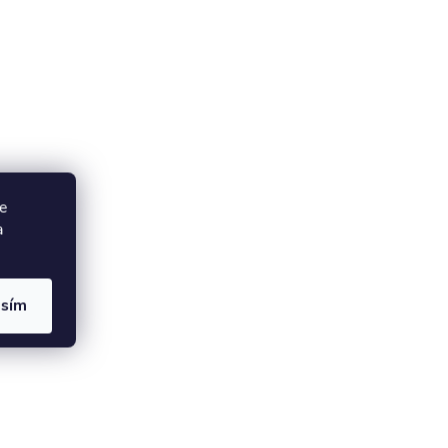
e
a
asím