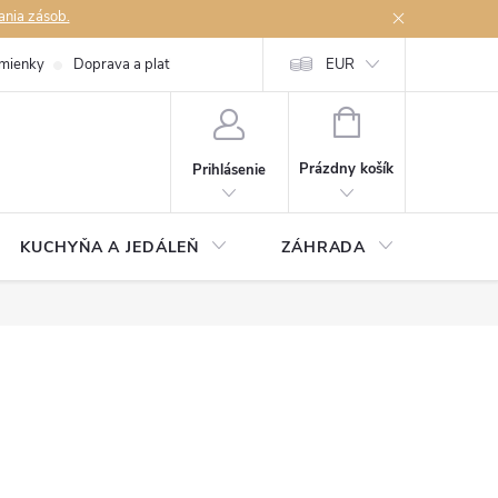
ania zásob.
mienky
Doprava a platby
Podmienky ochrany osobných údajov
EUR
Na
NÁKUPNÝ
KOŠÍK
Prázdny košík
Prihlásenie
KUCHYŇA A JEDÁLEŇ
ZÁHRADA
TAKM