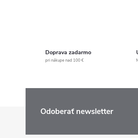
Doprava zadarmo
pri nákupe nad 100 €
M
Z
Odoberať newsletter
á