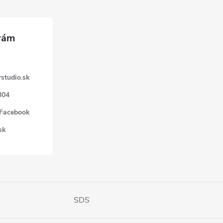
studio.sk
304
 Facebook
sk
SDS