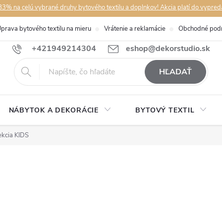
3% na celú vybrané druhy bytového textilu a doplnkov! Akcia platí do vypred
prava bytového textilu na mieru
Vrátenie a reklamácie
Obchodné pod
+421949214304
eshop@dekorstudio.sk
HĽADAŤ
NÁBYTOK A DEKORÁCIE
BYTOVÝ TEXTIL
ekcia KIDS