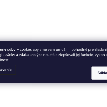
ame súbory cookie, aby sme vám umožnili pohodlné prehliadani
 stránky a vďaka analýze neustále zlepšovali jej funkcie, výkon 
ľnosť.
avenie
Súhl