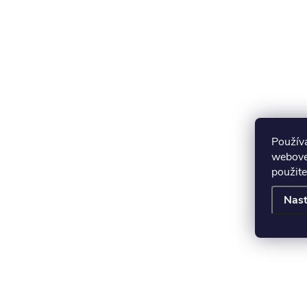
Použív
webovej
použite
Nast