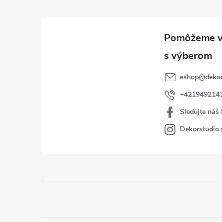
eshop
@
dekor
+421949214
Sledujte náš
Dekorstudio.