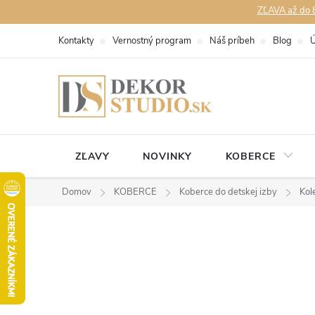
Prejsť
ZĽAVA až do 8
na
Kontakty
Vernostný program
Náš príbeh
Blog
Ú
obsah
ZĽAVY
NOVINKY
KOBERCE
Domov
KOBERCE
Koberce do detskej izby
Kol