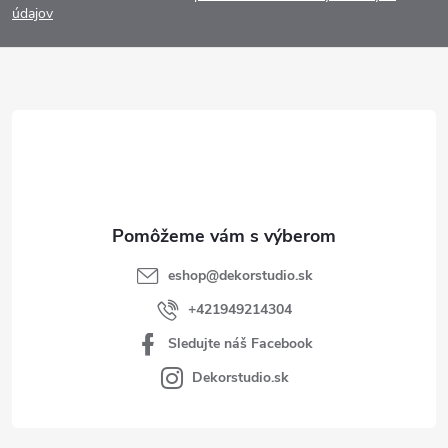
p
údajov
ä
t
i
e
eshop
@
dekorstudio.sk
+421949214304
Sledujte náš Facebook
Dekorstudio.sk