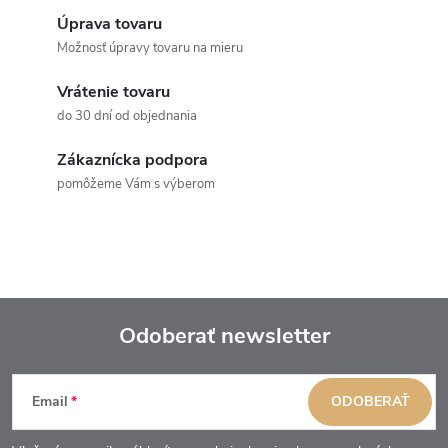
Úprava tovaru
Možnosť úpravy tovaru na mieru
Vrátenie tovaru
do 30 dní od objednania
Zákaznícka podpora
pomôžeme Vám s výberom
Odoberať newsletter
Z
Email
ODOBERAŤ
á