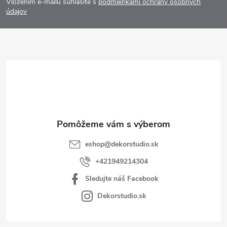
Vložením e-mailu súhlasíte s
podmienkami ochrany osobných
p
údajov
ä
t
i
e
eshop
@
dekorstudio.sk
+421949214304
Sledujte náš Facebook
Dekorstudio.sk