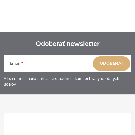
Odoberať newsletter
Z
Email
ODOBERAŤ
á
Vložením e-mailu súhlasíte s
podmienkami ochrany osobných
p
údajov
ä
t
i