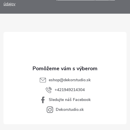
p
údajov
ä
t
i
e
eshop
@
dekorstudio.sk
+421949214304
Sledujte náš Facebook
Dekorstudio.sk