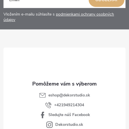
á
Vložením e-mailu súhlasíte s
podmienkami ochrany osobných
p
údajov
ä
t
i
e
eshop
@
dekorstudio.sk
+421949214304
Sledujte náš Facebook
Dekorstudio.sk