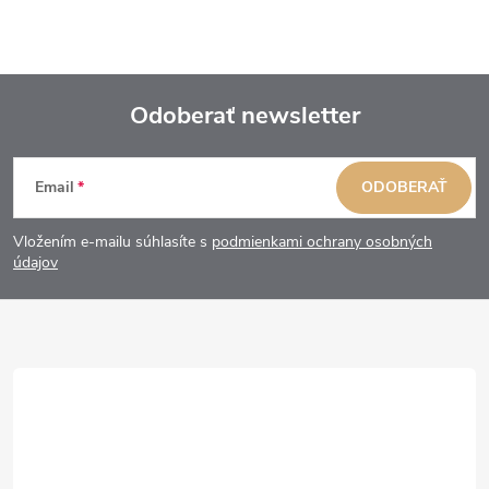
Odoberať newsletter
Z
Email
ODOBERAŤ
á
Vložením e-mailu súhlasíte s
podmienkami ochrany osobných
p
údajov
ä
t
i