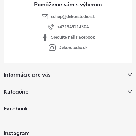
e
eshop
@
dekorstudio.sk
+421949214304
Sledujte náš Facebook
Dekorstudio.sk
Informácie pre vás
Kategórie
Facebook
Instagram