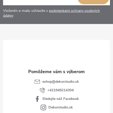
á
Vložením e-mailu súhlasíte s
podmienkami ochrany osobných
p
údajov
ä
t
i
e
eshop
@
dekorstudio.sk
+421949214304
Sledujte náš Facebook
Dekorstudio.sk