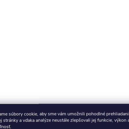
ame súbory cookie, aby sme vám umožnili pohodlné prehliadani
 stránky a vďaka analýze neustále zlepšovali jej funkcie, výkon 
ľnosť.