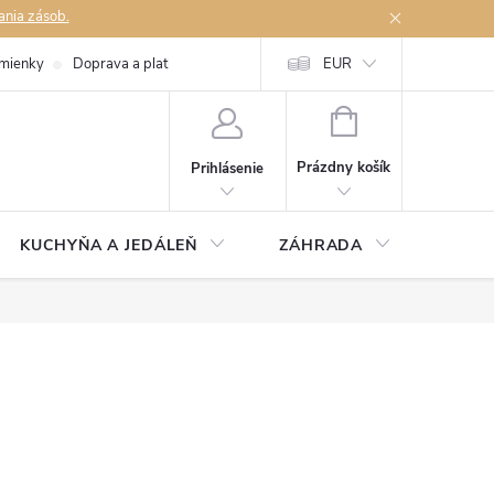
ania zásob.
mienky
Doprava a platby
Podmienky ochrany osobných údajov
EUR
Na
NÁKUPNÝ
KOŠÍK
Prázdny košík
Prihlásenie
KUCHYŇA A JEDÁLEŇ
ZÁHRADA
TAKM