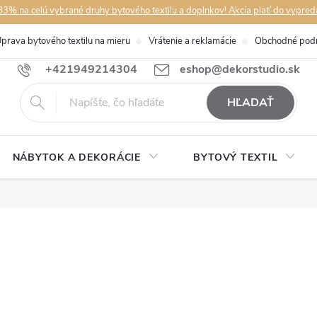
3% na celú vybrané druhy bytového textilu a doplnkov! Akcia platí do vypred
prava bytového textilu na mieru
Vrátenie a reklamácie
Obchodné pod
+421949214304
eshop@dekorstudio.sk
HĽADAŤ
NÁBYTOK A DEKORÁCIE
BYTOVÝ TEXTIL