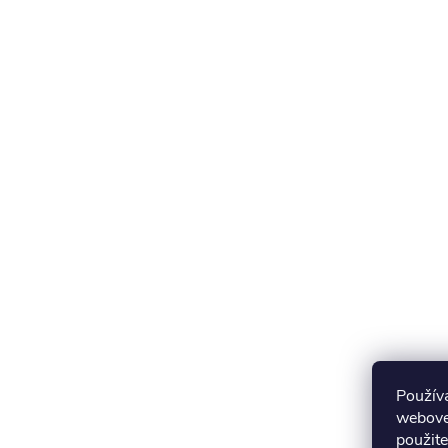
Použív
webovej
použite