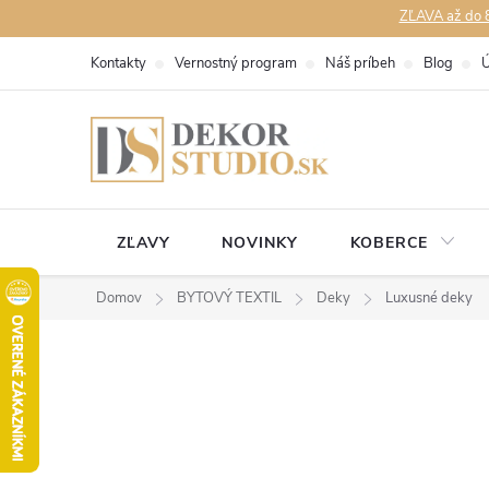
Prejsť
ZĽAVA až do 8
na
Kontakty
Vernostný program
Náš príbeh
Blog
Ú
obsah
ZĽAVY
NOVINKY
KOBERCE
Domov
BYTOVÝ TEXTIL
Deky
Luxusné deky