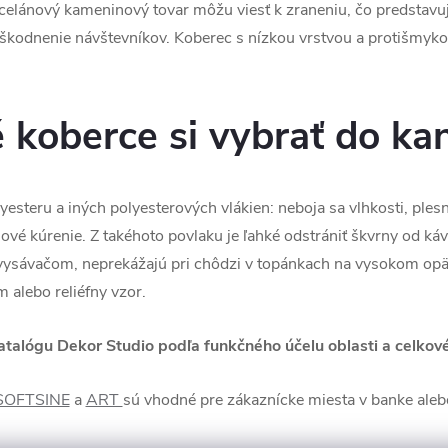
celánový kameninový tovar môžu viesť k zraneniu, čo predstavuj
škodnenie návštevníkov. Koberec s nízkou vrstvou a protišm
koberce si vybrať do kan
steru a iných polyesterových vlákien: neboja sa vlhkosti, plesní
é kúrenie. Z takéhoto povlaku je ľahké odstrániť škvrny od káv
vysávačom, neprekážajú pri chôdzi v topánkach na vysokom opä
 alebo reliéfny vzor.
talógu Dekor Studio podľa funkčného účelu oblasti a celkové
SOFTSINE
a
ART
sú vhodné pre zákaznícke miesta v banke alebo 