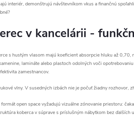
jú interiér, demonštrujú návštevníkom vkus a finančnú spoľahli
rebné?
rec v kancelárii - funkč
erce s hustým vlasom majú koeficient absorpcie hluku až 0,70,
 kamenine, lamináte alebo plastoch odolných voči opotrebovaniu
fektivita zamestnancov.
vukové vlny. V susedných izbách nie je počuť žiadny rozhovor, z
a formát open space vyžadujú vizuálne zónovanie priestoru: čakac
 štruktúra koberca v súprave s príslušným nábytkom bez ďalších 