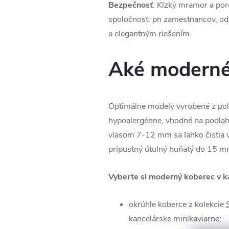
Bezpečnosť
. Klzký mramor a por
spoločnosť: pn zamestnancov, od
a elegantným riešením.
Aké moderné 
Optimálne modely vyrobené z polye
hypoalergénne, vhodné na podlahov
vlasom 7-12 mm sa ľahko čistia 
prípustný útulný huňatý do 15 mm
Vyberte si moderný koberec v ka
okrúhle koberce z kolekcie
kancelárske minikaviarne;