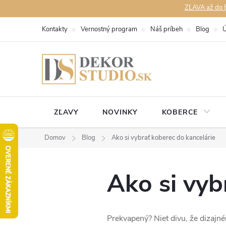
Prejsť
ZĽAVA až do 8
na
Kontakty
Vernostný program
Náš príbeh
Blog
Ú
obsah
ZĽAVY
NOVINKY
KOBERCE
Domov
Blog
Ako si vybrať koberec do kancelárie
Ako si vyb
Prekvapený? Niet divu, že dizajné