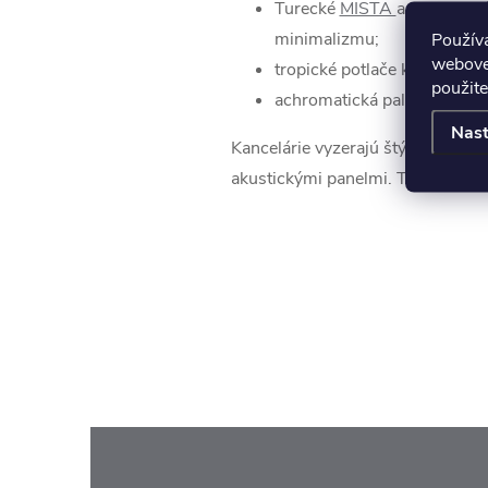
Turecké
MISTA
a
NOA
majú
Použív
minimalizmu;
webovej
tropické potlače kolekcie
Ga
použite
achromatická paleta
TIMLE
Nast
Kancelárie vyzerajú štýlovo s kob
akustickými panelmi. Takto vyzdo