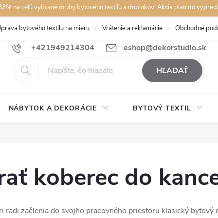
3% na celú vybrané druhy bytového textilu a doplnkov! Akcia platí do vypred
prava bytového textilu na mieru
Vrátenie a reklamácie
Obchodné pod
+421949214304
eshop@dekorstudio.sk
HĽADAŤ
NÁBYTOK A DEKORÁCIE
BYTOVÝ TEXTIL
rať koberec do kance
ri radi začlenia do svojho pracovného priestoru klasický bytový