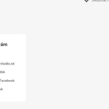
Sledovať 
studio.sk
304
 Facebook
sk