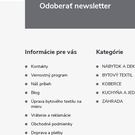
Z
Odoberať newsletter
á
p
ä
Informácie pre vás
Kategórie
t
Kontakty
NÁBYTOK A DE
Vernostný program
BYTOVÝ TEXTIL
i
Náš príbeh
KOBERCE
Blog
KUCHYŇA A JE
e
Úprava bytového textilu na
ZÁHRADA
mieru
Vrátenie a reklamácie
Obchodné podmienky
Doprava a platby