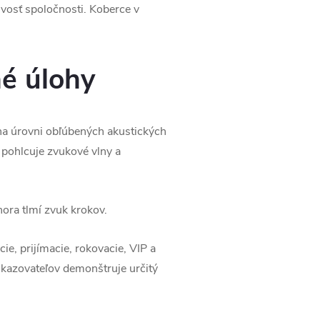
vosť spoločnosti. Koberce v
né úlohy
 na úrovni obľúbených akustických
 pohlcuje zvukové vlny a
hora tlmí zvuk krokov.
ie, prijímacie, rokovacie, VIP a
ukazovateľov demonštruje určitý