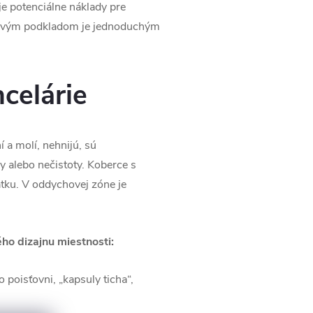
e potenciálne náklady pre
ykovým podkladom je jednoduchým
celárie
 a molí, nehnijú, sú
y alebo nečistoty. Koberce s
tku. V oddychovej zóne je
ho dizajnu miestnosti:
poisťovni, „kapsuly ticha“,