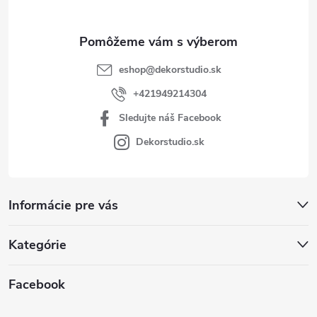
e
eshop
@
dekorstudio.sk
+421949214304
Sledujte náš Facebook
Dekorstudio.sk
Informácie pre vás
Kategórie
Facebook