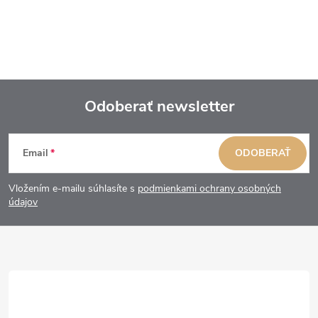
Odoberať newsletter
Z
Email
ODOBERAŤ
á
Vložením e-mailu súhlasíte s
podmienkami ochrany osobných
p
údajov
ä
t
i