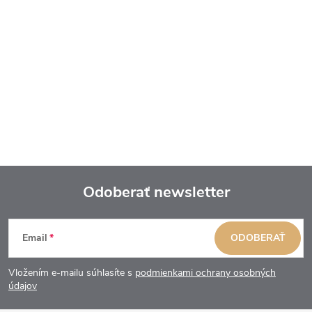
Odoberať newsletter
Z
Email
ODOBERAŤ
á
Vložením e-mailu súhlasíte s
podmienkami ochrany osobných
p
údajov