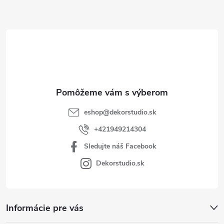
ä
t
i
e
eshop
@
dekorstudio.sk
+421949214304
Sledujte náš Facebook
Dekorstudio.sk
Informácie pre vás