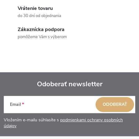
Vrátenie tovaru
do 30 dní od objednania
Zákaznícka podpora
pomôžeme Vám s výberom
Odoberať newsletter
Z
Email
ODOBERAŤ
á
Vložením e-mailu súhlasíte s
podmienkami ochrany osobných
p
údajov