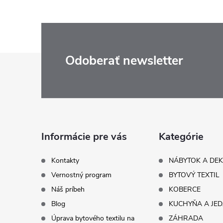
Z
Odoberať newsletter
á
p
ä
Informácie pre vás
Kategórie
t
Kontakty
NÁBYTOK A DE
Vernostný program
BYTOVÝ TEXTIL
i
Náš príbeh
KOBERCE
Blog
KUCHYŇA A JE
e
Úprava bytového textilu na
ZÁHRADA