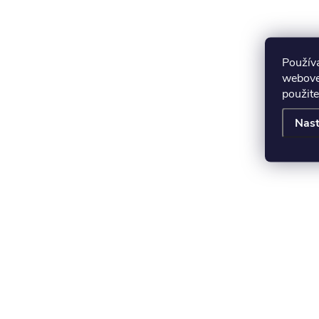
Použív
webovej
použite
Nast