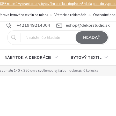
3% na celú vybrané druhy bytového textilu a doplnkov! Akcia platí do vypred
prava bytového textilu na mieru
Vrátenie a reklamácie
Obchodné pod
+421949214304
eshop@dekorstudio.sk
HĽADAŤ
NÁBYTOK A DEKORÁCIE
BYTOVÝ TEXTIL
o zamatu 140 x 250 cm v svetlomodrej farbe - dekoračné kolieska