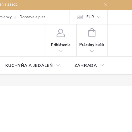
ania zásob.
mienky
Doprava a platby
Podmienky ochrany osobných údajov
EUR
Na
NÁKUPNÝ
KOŠÍK
Prázdny košík
Prihlásenie
KUCHYŇA A JEDÁLEŇ
ZÁHRADA
TAKM