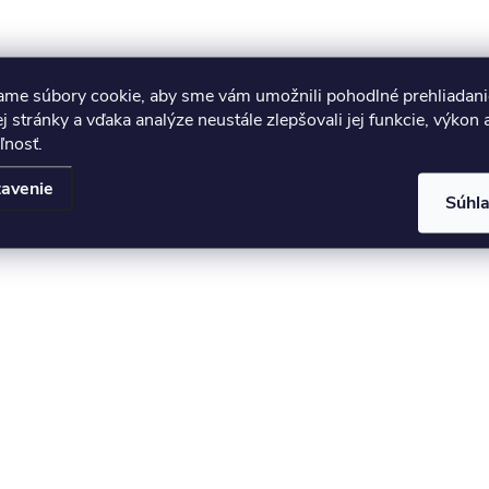
ame súbory cookie, aby sme vám umožnili pohodlné prehliadani
 stránky a vďaka analýze neustále zlepšovali jej funkcie, výkon 
ľnosť.
avenie
Súhl