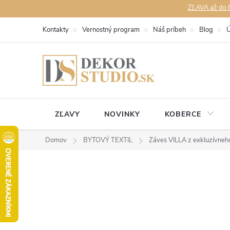
Prejsť
ZĽAVA až do 8
na
Kontakty
Vernostný program
Náš príbeh
Blog
Ú
obsah
ZĽAVY
NOVINKY
KOBERCE
Domov
BYTOVÝ TEXTIL
Záves VILLA z exkluzívneh