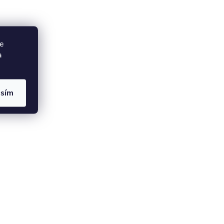
e
a
asím