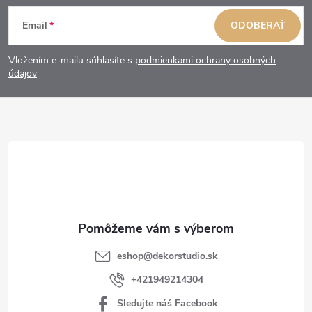
Z
Email
ODOBERAŤ
á
Vložením e-mailu súhlasíte s
podmienkami ochrany osobných
p
údajov
ä
t
i
e
eshop
@
dekorstudio.sk
+421949214304
Sledujte náš Facebook