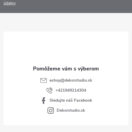
p
údajov
ä
t
i
e
eshop
@
dekorstudio.sk
+421949214304
Sledujte náš Facebook
Dekorstudio.sk