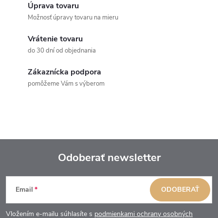
Úprava tovaru
Možnosť úpravy tovaru na mieru
Vrátenie tovaru
do 30 dní od objednania
Zákaznícka podpora
pomôžeme Vám s výberom
Odoberať newsletter
Z
Email
ODOBERAŤ
á
Vložením e-mailu súhlasíte s
podmienkami ochrany osobných