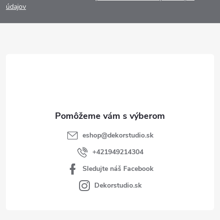
p
údajov
ä
t
i
e
eshop
@
dekorstudio.sk
+421949214304
Sledujte náš Facebook
Dekorstudio.sk