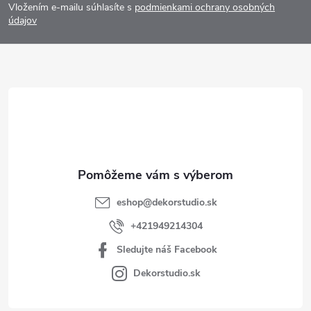
Vložením e-mailu súhlasíte s
podmienkami ochrany osobných
p
údajov
ä
t
i
e
eshop
@
dekorstudio.sk
+421949214304
Sledujte náš Facebook
Dekorstudio.sk