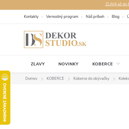
Prejsť
ZĽAVA až do 8
na
Kontakty
Vernostný program
Náš príbeh
Blog
Ú
obsah
ZĽAVY
NOVINKY
KOBERCE
Domov
KOBERCE
Koberce do obývačky
Kolek