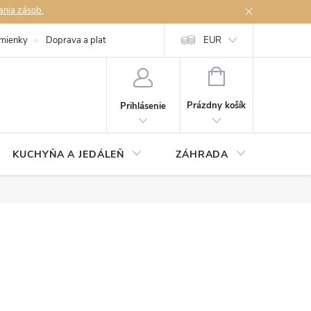
ania zásob.
mienky
Doprava a platby
Podmienky ochrany osobných údajov
EUR
Na
NÁKUPNÝ
KOŠÍK
Prázdny košík
Prihlásenie
KUCHYŇA A JEDÁLEŇ
ZÁHRADA
TAKM