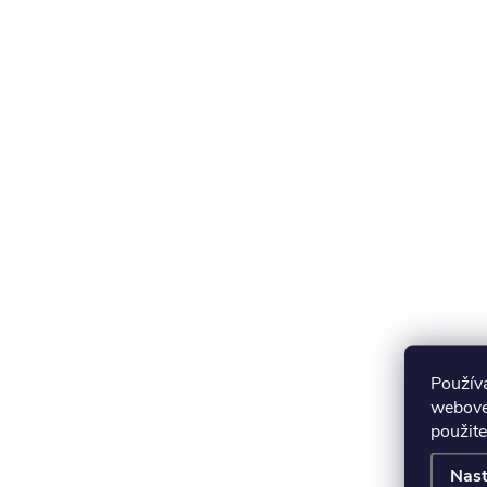
Použív
webovej
použite
Nast