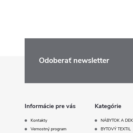
Z
Odoberať newsletter
á
p
ä
Informácie pre vás
Kategórie
t
Kontakty
NÁBYTOK A DE
Vernostný program
BYTOVÝ TEXTIL