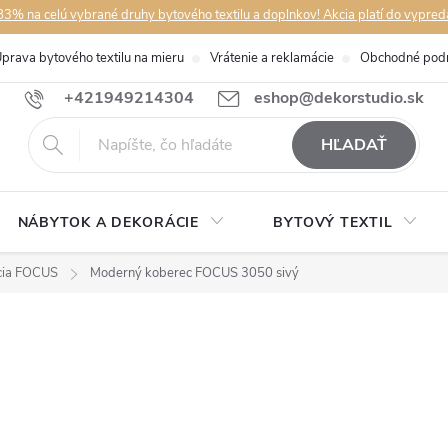
3% na celú vybrané druhy bytového textilu a doplnkov! Akcia platí do vypred
prava bytového textilu na mieru
Vrátenie a reklamácie
Obchodné pod
+421949214304
eshop@dekorstudio.sk
HĽADAŤ
NÁBYTOK A DEKORÁCIE
BYTOVÝ TEXTIL
cia FOCUS
Moderný koberec FOCUS 3050 sivý