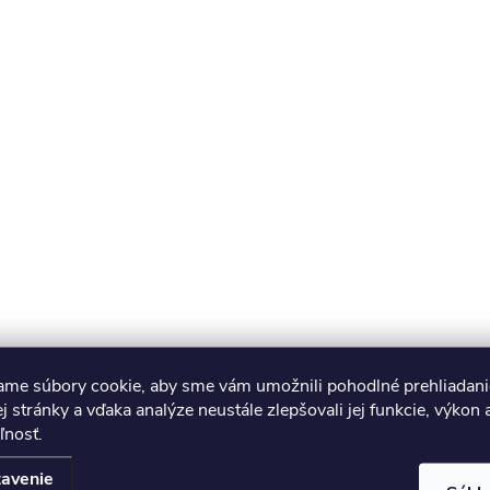
ame súbory cookie, aby sme vám umožnili pohodlné prehliadani
 stránky a vďaka analýze neustále zlepšovali jej funkcie, výkon 
ľnosť.
avenie