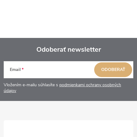
Odoberať newsletter
Z
Email
ODOBERAŤ
á
Vložením e-mailu súhlasíte s
podmienkami ochrany osobných
p
údajov
ä
t