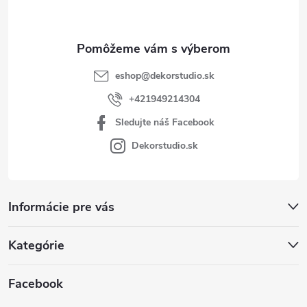
i
e
eshop
@
dekorstudio.sk
+421949214304
Sledujte náš Facebook
Dekorstudio.sk
Informácie pre vás
Kategórie
Facebook