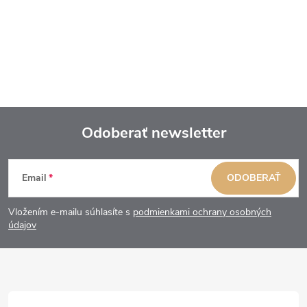
Odoberať newsletter
Z
Email
ODOBERAŤ
á
Vložením e-mailu súhlasíte s
podmienkami ochrany osobných
p
údajov
ä
t