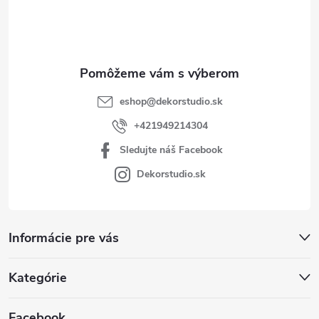
i
e
eshop
@
dekorstudio.sk
+421949214304
Sledujte náš Facebook
Dekorstudio.sk
Informácie pre vás
Kategórie
Facebook