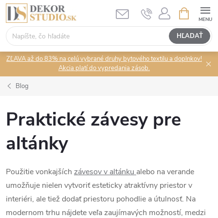
Prejsť
NÁKUPN
KOŠÍK
na
obsah
HĽADAŤ
ZĽAVA až do 83% na celú vybrané druhy bytového textilu a doplnkov!
Akcia platí do vypredania zásob.
Blog
Praktické závesy pre
altánky
Použitie vonkajších
závesov v altánku
alebo na verande
umožňuje nielen vytvoriť esteticky atraktívny priestor v
interiéri, ale tiež dodať priestoru pohodlie a útulnosť. Na
modernom trhu nájdete veľa zaujímavých možností, medzi