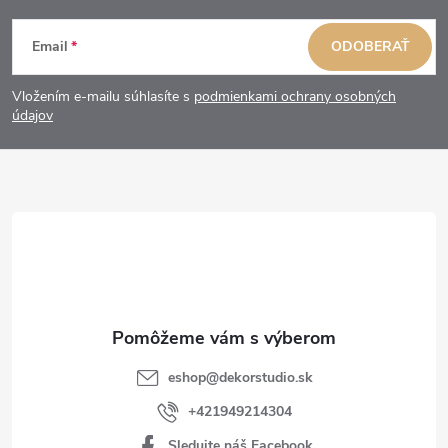
Z
Email
ODOBERAŤ
á
Vložením e-mailu súhlasíte s
podmienkami ochrany osobných
p
údajov
ä
t
i
e
eshop
@
dekorstudio.sk
+421949214304
Sledujte náš Facebook