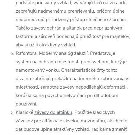
podstate priesvitný vzhľad, vytvárajú tieň na verande,
zabraňujú nadmernému prehrievaniu, pričom úplne
neobmedzujú prirodzený prístup slnečného žiarenia.
Takéto závesy ochránia altánok pred nepriaznivými
faktormi a zároveň ponechajú príležitosť pre majiteľov,
aby si užili atraktívny vzhľad.
Rafshtora. Moderný analóg žalúzií. Predstavuje
systém na ochranu miestnosti pred svetlom, ktorý je
namontovaný vonku. Charakteristické črty tohto
dizajnu zahŕňajú prekážku nadmerného zahrievania v
miestnosti, samotné závesy nepodliehajú deformácii,
korózia sa na povrchu netvorí ani pri dlhodobom
používaní.
Klasické
závesy do altánku
. Použitie klasických
závesov pre altánky je skvelou možnosťou, ak chcete
dať budove úplne atraktívny vzhľad, radikálne zmeniť