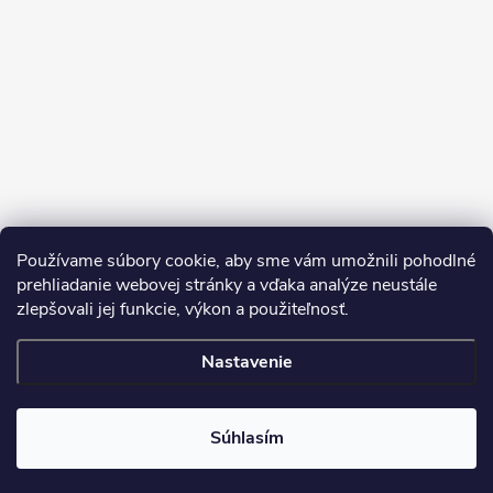
Sledovať na Instagrame
Používame súbory cookie, aby sme vám umožnili pohodlné
prehliadanie webovej stránky a vďaka analýze neustále
zlepšovali jej funkcie, výkon a použiteľnosť.
SDS
Nastavenie
Copyright 2026
Dekorstudio.sk
. Všetky práva vyhradené.
Súhlasím
Vytvoril Shoptet