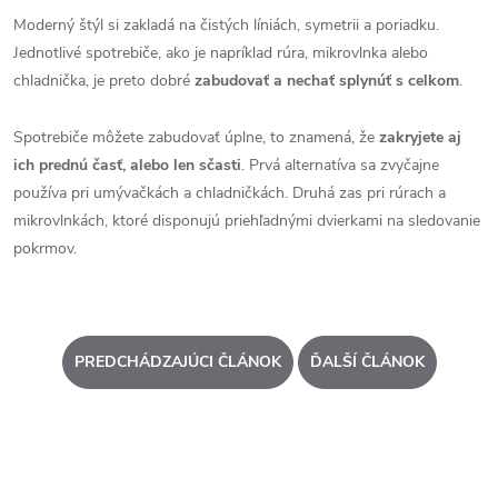
Moderný štýl si zakladá na čistých líniách, symetrii a poriadku.
Jednotlivé spotrebiče, ako je napríklad rúra, mikrovlnka alebo
chladnička, je preto dobré
zabudovať a nechať splynúť s celkom
.
Spotrebiče môžete zabudovať úplne, to znamená, že
zakryjete aj
ich prednú časť, alebo len sčasti
. Prvá alternatíva sa zvyčajne
používa pri umývačkách a chladničkách. Druhá zas pri rúrach a
mikrovlnkách, ktoré disponujú priehľadnými dvierkami na sledovanie
pokrmov.
PREDCHÁDZAJÚCI ČLÁNOK
ĎALŠÍ ČLÁNOK