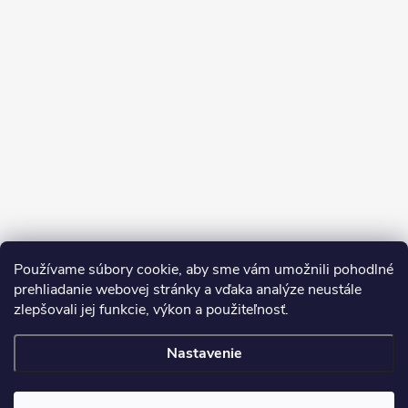
Sledovať na Instagrame
Používame súbory cookie, aby sme vám umožnili pohodlné
prehliadanie webovej stránky a vďaka analýze neustále
zlepšovali jej funkcie, výkon a použiteľnosť.
SDS
Nastavenie
Copyright 2026
Dekorstudio.sk
. Všetky práva vyhradené.