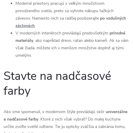
Moderné priestory pracujú s veľkým množstvom
prirodzeného svetla, preto sa vyhnite nákupu ťažkých
závesov. Namiesto nich sa radšej poobzerajte
po vzdušných
záclonách
.
V moderných interiéroch prevládajú predovšetkým
prírodné
materiály
, ako napríklad drevo, ratan alebo kameň. Ak sa vám
však žiada, môžete ich v menšom množstve doplniť aj tými
umelými.
Stavte na nadčasové
farby
Ako sme spomenuli, v modernom štýle prevládajú skôr
univerzálne
a nadčasové farby
. Ktoré z nich však vybrať? Do malej kuchyne
určite zvoľte svetlé odtiene. Tie ju opticky zväčšia a zabránia tomu,