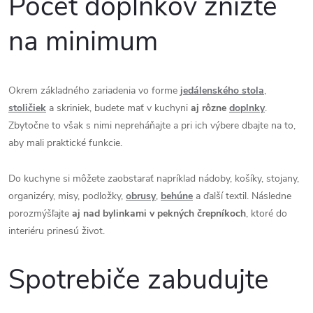
Počet doplnkov znížte
na minimum
Okrem základného zariadenia vo forme
jedálenského stola
,
stoličiek
a skriniek, budete mať v kuchyni
aj rôzne
doplnky
.
Zbytočne to však s nimi nepreháňajte a pri ich výbere dbajte na to,
aby mali praktické funkcie.
Do kuchyne si môžete zaobstarať napríklad nádoby, košíky, stojany,
organizéry, misy, podložky,
obrusy
,
behúne
a ďalší textil. Následne
porozmýšľajte
aj nad bylinkami v pekných črepníkoch
, ktoré do
interiéru prinesú život.
Spotrebiče zabudujte