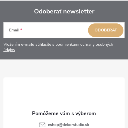
Odoberať newsletter
Z
Email
ODOBERAŤ
á
Vložením e-mailu súhlasíte s
podmienkami ochrany osobných
p
údajov
ä
t
i
e
eshop
@
dekorstudio.sk