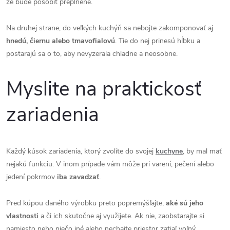
že bude pôsobiť preplnene.
Na druhej strane, do veľkých kuchýň sa nebojte zakomponovať aj
hnedú, čiernu alebo tmavofialovú
. Tie do nej prinesú hĺbku a
postarajú sa o to, aby nevyzerala chladne a neosobne.
Myslite na praktickosť
zariadenia
Každý kúsok zariadenia, ktorý zvolíte do svojej
kuchyne
, by mal mať
nejakú funkciu. V inom prípade vám môže pri varení, pečení alebo
jedení pokrmov
iba zavadzať
.
Pred kúpou daného výrobku preto popremýšľajte,
aké sú jeho
vlastnosti
a či ich skutočne aj využijete. Ak nie, zaobstarajte si
namiesto neho niečo iné alebo nechajte priestor zatiaľ voľný.