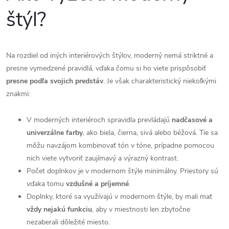
štýl?
Na rozdiel od iných interiérových štýlov, moderný nemá striktné a
presne vymedzené pravidlá, vďaka čomu si ho viete prispôsobiť
presne podľa svojich predstáv
. Je však charakteristický niekoľkými
znakmi:
V moderných interiéroch spravidla prevládajú
nadčasové a
univerzálne farby
, ako biela, čierna, sivá alebo béžová. Tie sa
môžu navzájom kombinovať tón v tóne, prípadne pomocou
nich viete vytvoriť zaujímavý a výrazný kontrast.
Počet doplnkov je v modernom štýle minimálny. Priestory sú
vďaka tomu
vzdušné a príjemné
.
Doplnky, ktoré sa využívajú v modernom štýle, by mali mať
vždy nejakú funkciu
, aby v miestnosti len zbytočne
nezaberali dôležité miesto.