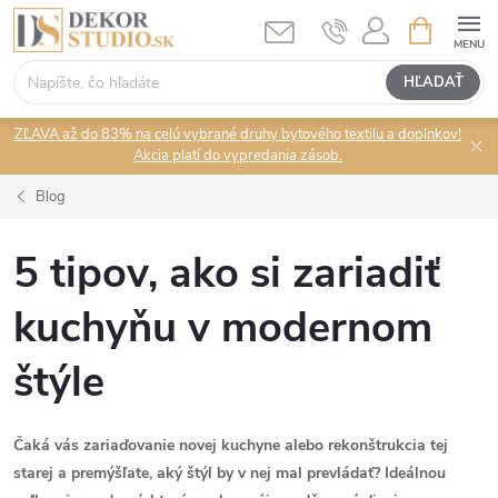
Prejsť
NÁKUPN
KOŠÍK
na
obsah
HĽADAŤ
ZĽAVA až do 83% na celú vybrané druhy bytového textilu a doplnkov!
Akcia platí do vypredania zásob.
Blog
5 tipov, ako si zariadiť
kuchyňu v modernom
štýle
Čaká vás zariaďovanie novej kuchyne alebo rekonštrukcia tej
starej a premýšľate, aký štýl by v nej mal prevládať? Ideálnou