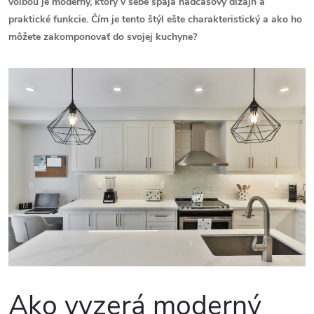
voľbou je moderný, ktorý v sebe spája nadčasový dizajn a
praktické funkcie. Čím je tento štýl ešte charakteristický a ako ho
môžete zakomponovať do svojej kuchyne?
Ako vyzerá moderný