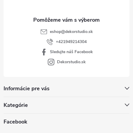
i
e
eshop
@
dekorstudio.sk
+421949214304
Sledujte náš Facebook
Dekorstudio.sk
Informácie pre vás
Kategórie
Facebook