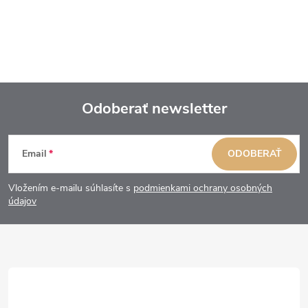
Odoberať newsletter
Z
Email
ODOBERAŤ
á
Vložením e-mailu súhlasíte s
podmienkami ochrany osobných
p
údajov
ä
t