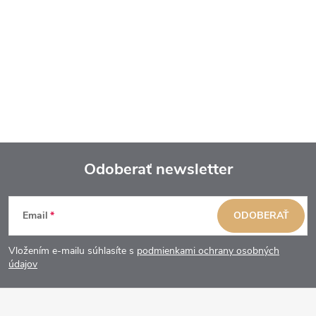
Odoberať newsletter
Z
Email
ODOBERAŤ
á
Vložením e-mailu súhlasíte s
podmienkami ochrany osobných
p
údajov
ä