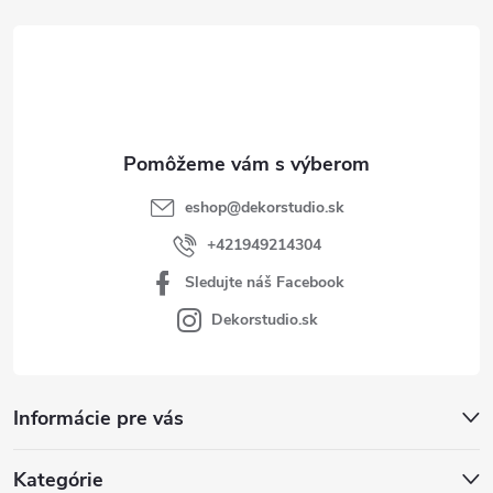
t
i
e
eshop
@
dekorstudio.sk
+421949214304
Sledujte náš Facebook
Dekorstudio.sk
Informácie pre vás
Kategórie