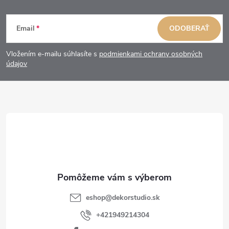
Z
Email
ODOBERAŤ
á
Vložením e-mailu súhlasíte s
podmienkami ochrany osobných
p
údajov
ä
t
i
e
eshop
@
dekorstudio.sk
+421949214304