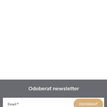
Odoberať newsletter
Z
Email
ODOBERAŤ