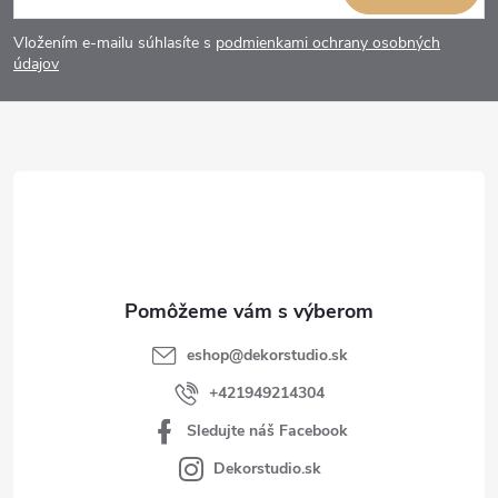
á
Vložením e-mailu súhlasíte s
podmienkami ochrany osobných
p
údajov
ä
t
i
e
eshop
@
dekorstudio.sk
+421949214304
Sledujte náš Facebook
Dekorstudio.sk