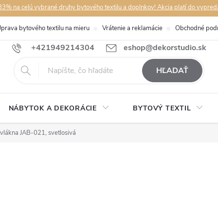
3% na celú vybrané druhy bytového textilu a doplnkov! Akcia platí do vypred
prava bytového textilu na mieru
Vrátenie a reklamácie
Obchodné pod
+421949214304
eshop@dekorstudio.sk
HĽADAŤ
NÁBYTOK A DEKORÁCIE
BYTOVÝ TEXTIL
vlákna JAB-021, svetlosivá