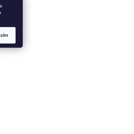
e
a
asím