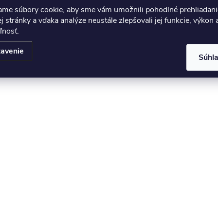
ame súbory cookie, aby sme vám umožnili pohodlné prehliadani
 stránky a vďaka analýze neustále zlepšovali jej funkcie, výkon 
ľnosť.
avenie
Súhl