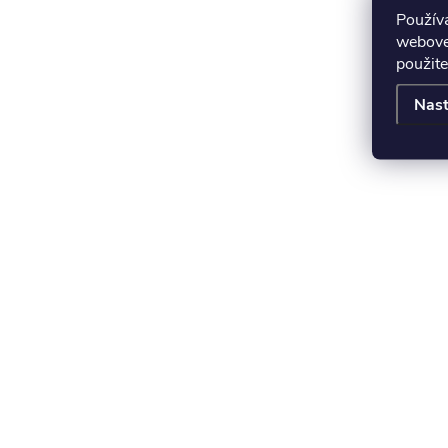
Použív
webovej
použite
Nast