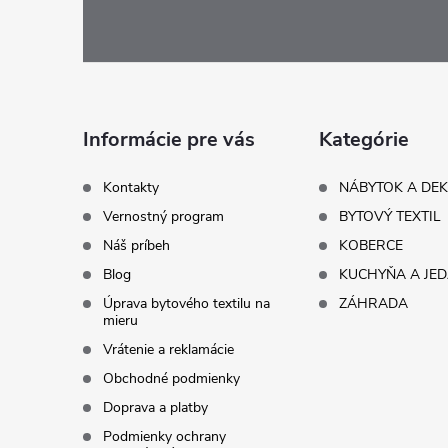
á
p
ä
Informácie pre vás
Kategórie
t
Kontakty
NÁBYTOK A DE
Vernostný program
BYTOVÝ TEXTIL
i
Náš príbeh
KOBERCE
Blog
KUCHYŇA A JE
e
Úprava bytového textilu na
ZÁHRADA
mieru
Vrátenie a reklamácie
Obchodné podmienky
Doprava a platby
Podmienky ochrany