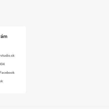
studio.sk
304
 Facebook
sk