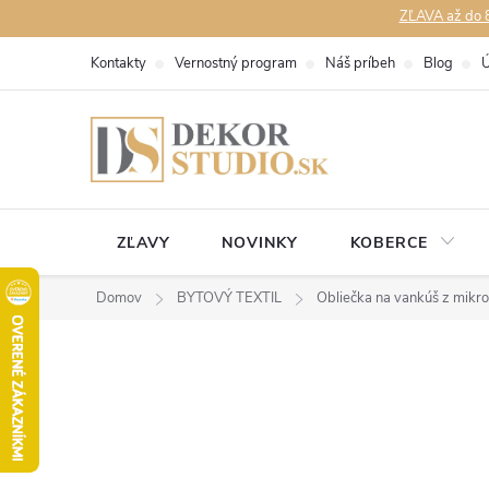
Prejsť
ZĽAVA až do 8
na
Kontakty
Vernostný program
Náš príbeh
Blog
Ú
obsah
ZĽAVY
NOVINKY
KOBERCE
Domov
BYTOVÝ TEXTIL
Obliečka na vankúš z mikro