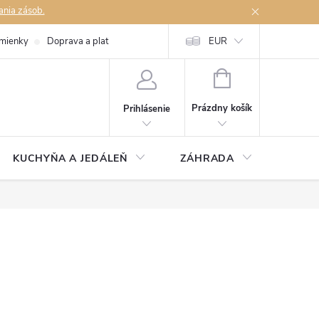
ania zásob.
mienky
Doprava a platby
Podmienky ochrany osobných údajov
EUR
Na
NÁKUPNÝ
KOŠÍK
Prázdny košík
Prihlásenie
KUCHYŇA A JEDÁLEŇ
ZÁHRADA
TAKM