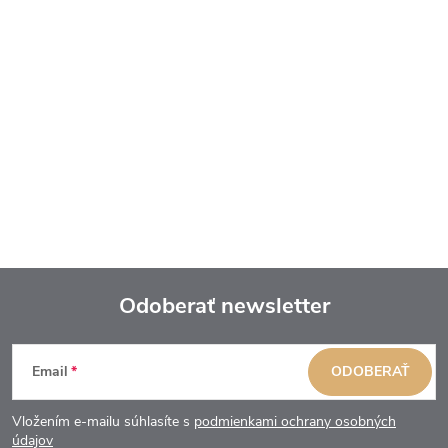
Odoberať newsletter
Z
Email
ODOBERAŤ
á
Vložením e-mailu súhlasíte s
podmienkami ochrany osobných
údajov