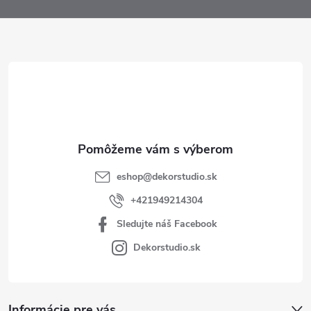
p
ä
t
i
e
eshop
@
dekorstudio.sk
+421949214304
Sledujte náš Facebook
Dekorstudio.sk
Informácie pre vás