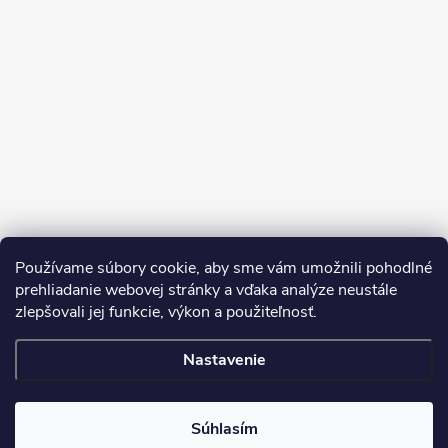
Sledovať na Instagrame
Používame súbory cookie, aby sme vám umožnili pohodlné
prehliadanie webovej stránky a vďaka analýze neustále
zlepšovali jej funkcie, výkon a použiteľnosť.
SDS
Nastavenie
Copyright 2026
Dekorstudio.sk
. Všetky práva vyhradené.
Súhlasím
Vytvoril Shoptet