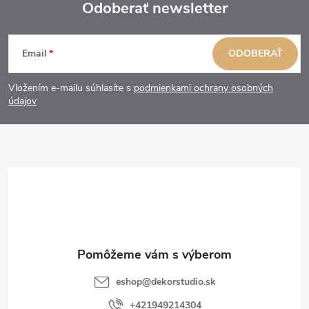
Odoberať newsletter
Z
Email
ODOBERAŤ
á
Vložením e-mailu súhlasíte s
podmienkami ochrany osobných
p
údajov
ä
t
i
e
eshop
@
dekorstudio.sk
+421949214304