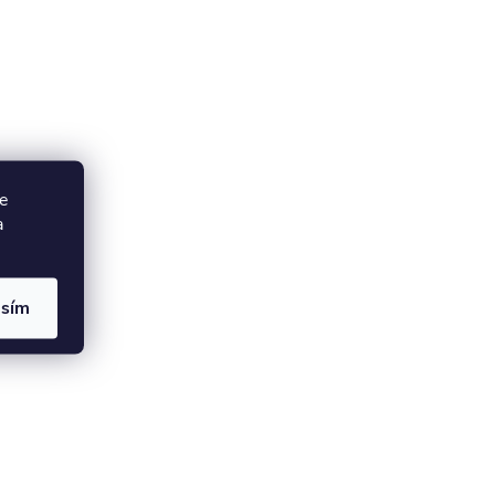
e
a
asím