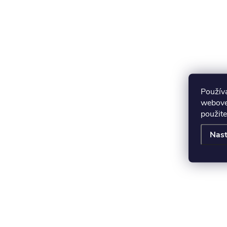
Použív
webovej
použite
Nast