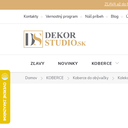
Prejsť
ZĽAVA až do 8
na
Kontakty
Vernostný program
Náš príbeh
Blog
Ú
obsah
ZĽAVY
NOVINKY
KOBERCE
Domov
KOBERCE
Koberce do obývačky
Kolek