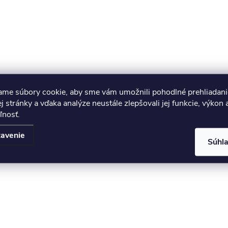
ame súbory cookie, aby sme vám umožnili pohodlné prehliadani
 stránky a vďaka analýze neustále zlepšovali jej funkcie, výkon 
ľnosť.
avenie
Súhl