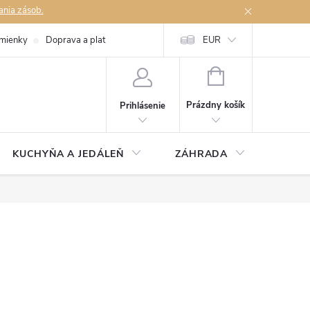
ania zásob.
mienky
Doprava a platby
Podmienky ochrany osobných údajov
EUR
Na
NÁKUPNÝ
KOŠÍK
Prázdny košík
Prihlásenie
KUCHYŇA A JEDÁLEŇ
ZÁHRADA
TAKM