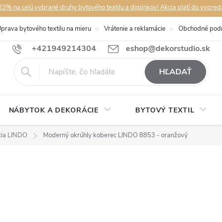
3% na celú vybrané druhy bytového textilu a doplnkov! Akcia platí do vypred
prava bytového textilu na mieru
Vrátenie a reklamácie
Obchodné pod
+421949214304
eshop@dekorstudio.sk
HĽADAŤ
NÁBYTOK A DEKORÁCIE
BYTOVÝ TEXTIL
cia LINDO
Moderný okrúhly koberec LINDO 8853 - oranžový