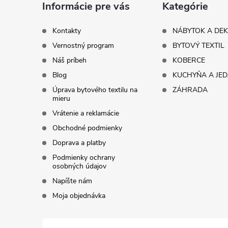
ä
Informácie pre vás
Kategórie
t
Kontakty
NÁBYTOK A DE
Vernostný program
BYTOVÝ TEXTIL
i
Náš príbeh
KOBERCE
Blog
KUCHYŇA A JE
e
Úprava bytového textilu na
ZÁHRADA
mieru
Vrátenie a reklamácie
Obchodné podmienky
Doprava a platby
Podmienky ochrany
osobných údajov
Napíšte nám
Moja objednávka