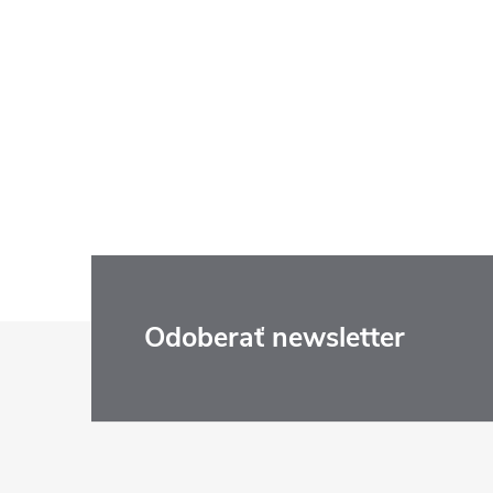
Z
Odoberať newsletter
á
p