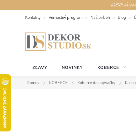
Prejsť
ZĽAVA až do 8
na
Kontakty
Vernostný program
Náš príbeh
Blog
Ú
obsah
ZĽAVY
NOVINKY
KOBERCE
Domov
KOBERCE
Koberce do obývačky
Kolek