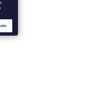
e
a
asím