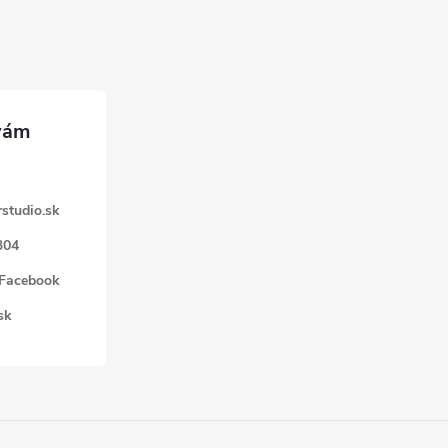
studio.sk
304
 Facebook
sk