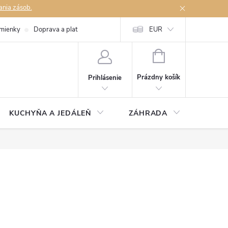
ania zásob.
mienky
Doprava a platby
Podmienky ochrany osobných údajov
EUR
Na
NÁKUPNÝ
KOŠÍK
Prázdny košík
Prihlásenie
KUCHYŇA A JEDÁLEŇ
ZÁHRADA
TAKM