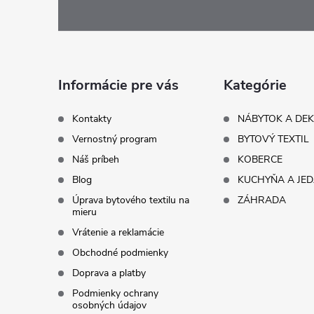
á
p
ä
Informácie pre vás
Kategórie
t
Kontakty
NÁBYTOK A DE
Vernostný program
BYTOVÝ TEXTIL
i
Náš príbeh
KOBERCE
Blog
KUCHYŇA A JE
e
Úprava bytového textilu na
ZÁHRADA
mieru
Vrátenie a reklamácie
Obchodné podmienky
Doprava a platby
Podmienky ochrany
osobných údajov