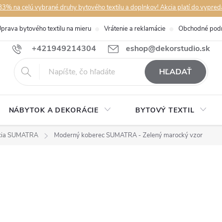
3% na celú vybrané druhy bytového textilu a doplnkov! Akcia platí do vypred
prava bytového textilu na mieru
Vrátenie a reklamácie
Obchodné pod
+421949214304
eshop@dekorstudio.sk
HĽADAŤ
NÁBYTOK A DEKORÁCIE
BYTOVÝ TEXTIL
cia SUMATRA
Moderný koberec SUMATRA - Zelený marocký vzor