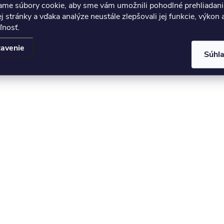
ame súbory cookie, aby sme vám umožnili pohodlné prehliadani
 stránky a vďaka analýze neustále zlepšovali jej funkcie, výkon 
ľnosť.
avenie
Súhl