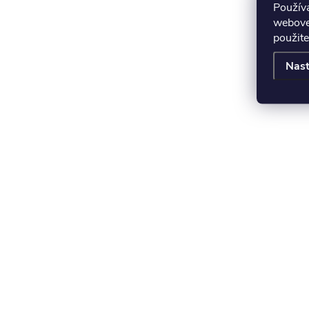
Použív
webovej
použite
Nast