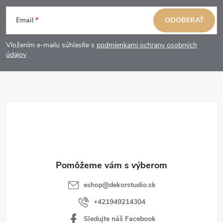
Z
Email
ODOBERAŤ
á
Vložením e-mailu súhlasíte s
podmienkami ochrany osobných
p
údajov
ä
t
i
e
eshop
@
dekorstudio.sk
+421949214304
Sledujte náš Facebook