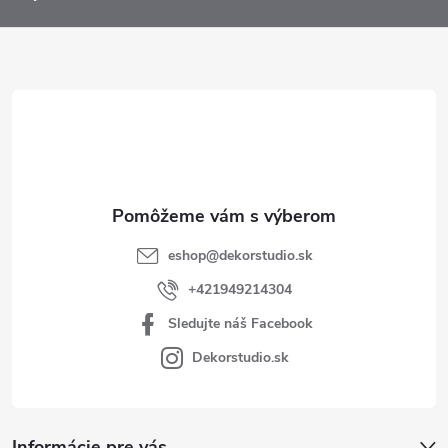
p
ä
t
i
e
eshop
@
dekorstudio.sk
+421949214304
Sledujte náš Facebook
Dekorstudio.sk
Informácie pre vás