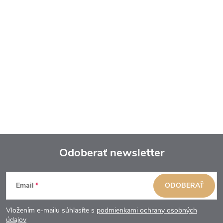
Odoberať newsletter
Z
Email
ODOBERAŤ
á
Vložením e-mailu súhlasíte s
podmienkami ochrany osobných
údajov