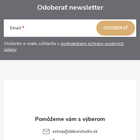
Odoberať newsletter
Z
Email
ODOBERAŤ
á
Vložením e-mailu súhlasíte s
podmienkami ochrany osobných
p
údajov
ä
t
i
e
eshop
@
dekorstudio.sk