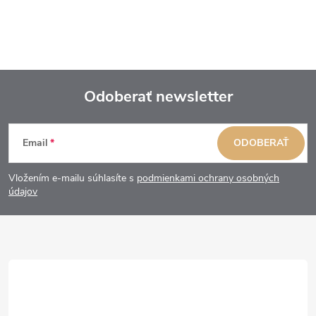
Odoberať newsletter
Z
Email
ODOBERAŤ
á
Vložením e-mailu súhlasíte s
podmienkami ochrany osobných
p
údajov
ä
t
i