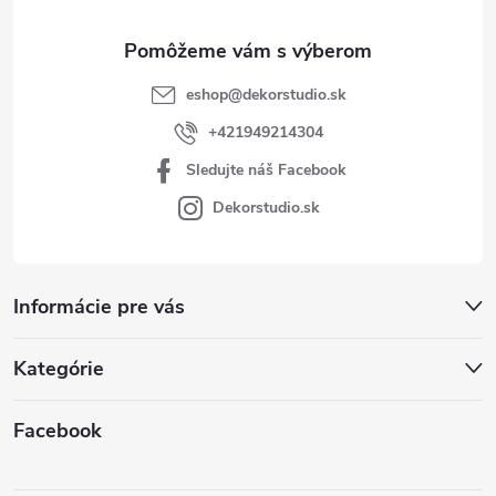
e
eshop
@
dekorstudio.sk
+421949214304
Sledujte náš Facebook
Dekorstudio.sk
Informácie pre vás
Kategórie
Facebook