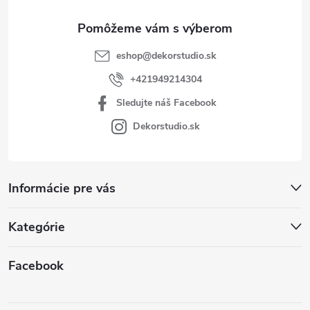
e
eshop
@
dekorstudio.sk
+421949214304
Sledujte náš Facebook
Dekorstudio.sk
Informácie pre vás
Kategórie
Facebook