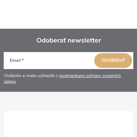
Odoberať newsletter
Z
Email
ODOBERAŤ
á
Vložením e-mailu súhlasíte s
podmienkami ochrany osobných
p
údajov
ä
t
i