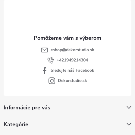
t
i
e
eshop
@
dekorstudio.sk
+421949214304
Sledujte náš Facebook
Dekorstudio.sk
Informácie pre vás
Kategórie