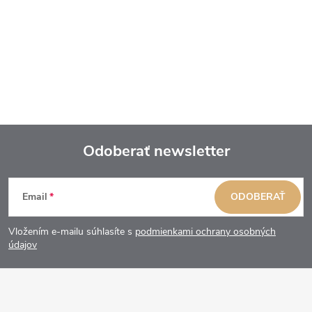
Odoberať newsletter
Z
Email
ODOBERAŤ
á
Vložením e-mailu súhlasíte s
podmienkami ochrany osobných
p
údajov
ä