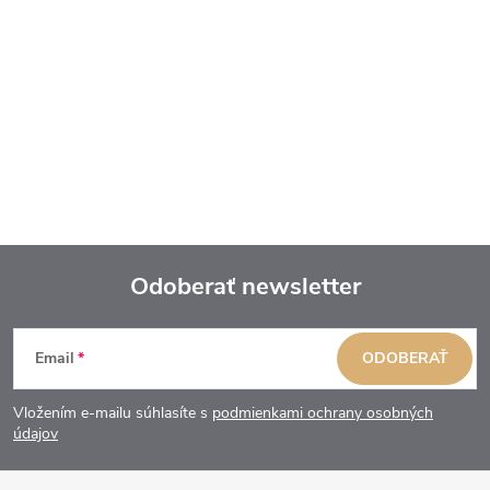
Odoberať newsletter
Z
Email
ODOBERAŤ
á
Vložením e-mailu súhlasíte s
podmienkami ochrany osobných
p
údajov