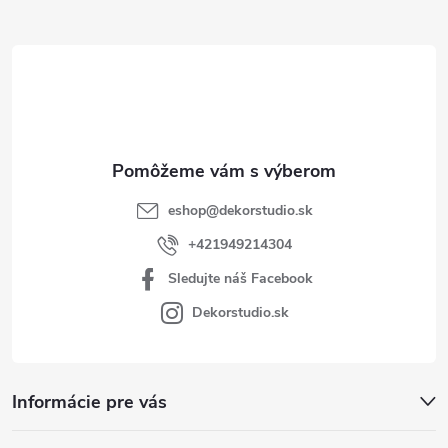
ä
t
i
e
eshop
@
dekorstudio.sk
+421949214304
Sledujte náš Facebook
Dekorstudio.sk
Informácie pre vás