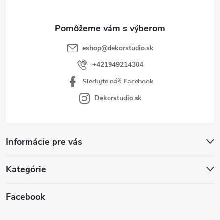
e
eshop
@
dekorstudio.sk
+421949214304
Sledujte náš Facebook
Dekorstudio.sk
Informácie pre vás
Kategórie
Facebook