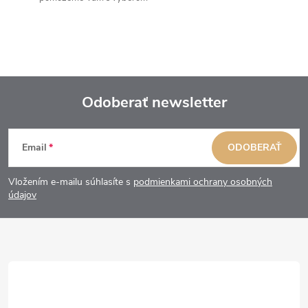
Odoberať newsletter
Z
Email
ODOBERAŤ
á
Vložením e-mailu súhlasíte s
podmienkami ochrany osobných
p
údajov
ä
t
i