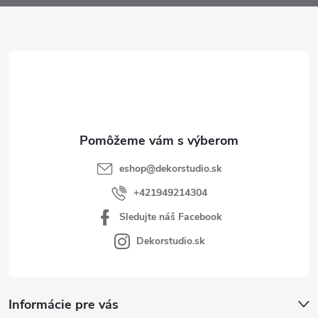
ä
t
i
e
eshop
@
dekorstudio.sk
+421949214304
Sledujte náš Facebook
Dekorstudio.sk
Informácie pre vás