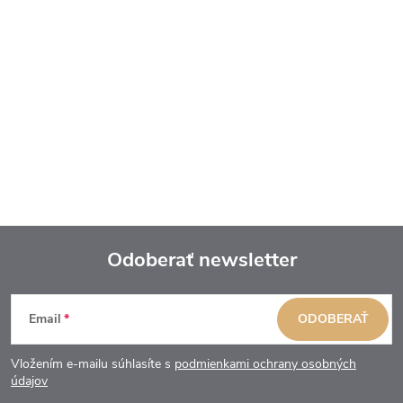
Odoberať newsletter
Z
Email
ODOBERAŤ
á
Vložením e-mailu súhlasíte s
podmienkami ochrany osobných
p
údajov