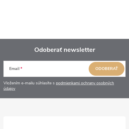
Odoberať newsletter
Z
Email
ODOBERAŤ
á
Vložením e-mailu súhlasíte s
podmienkami ochrany osobných
p
údajov
ä
t