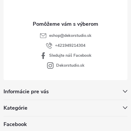
i
e
eshop
@
dekorstudio.sk
+421949214304
Sledujte náš Facebook
Dekorstudio.sk
Informácie pre vás
Kategórie
Facebook