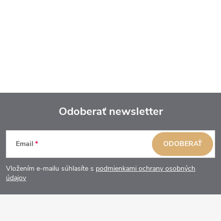
Odoberať newsletter
Z
Email
ODOBERAŤ
á
Vložením e-mailu súhlasíte s
podmienkami ochrany osobných
p
údajov
ä