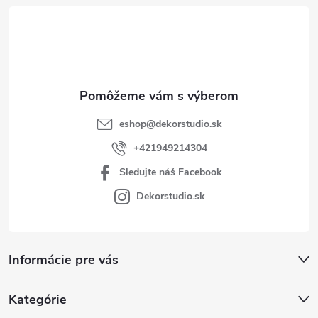
t
i
e
eshop
@
dekorstudio.sk
+421949214304
Sledujte náš Facebook
Dekorstudio.sk
Informácie pre vás
Kategórie