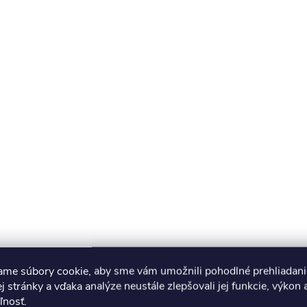
ame súbory cookie, aby sme vám umožnili pohodlné prehliadani
 stránky a vďaka analýze neustále zlepšovali jej funkcie, výkon 
ľnosť.