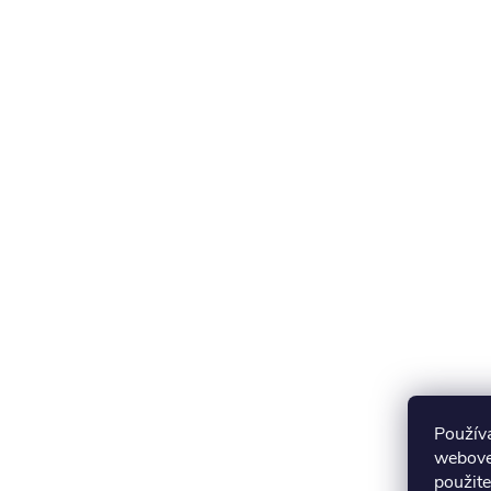
Použív
webovej
použite