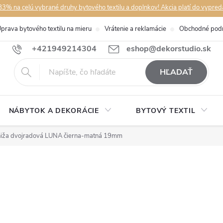
3% na celú vybrané druhy bytového textilu a doplnkov! Akcia platí do vypred
prava bytového textilu na mieru
Vrátenie a reklamácie
Obchodné pod
+421949214304
eshop@dekorstudio.sk
HĽADAŤ
NÁBYTOK A DEKORÁCIE
BYTOVÝ TEXTIL
iža dvojradová LUNA čierna-matná 19mm