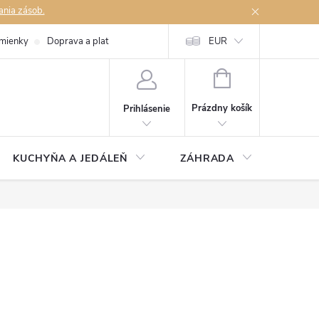
ania zásob.
mienky
Doprava a platby
Podmienky ochrany osobných údajov
EUR
Na
NÁKUPNÝ
KOŠÍK
Prázdny košík
Prihlásenie
KUCHYŇA A JEDÁLEŇ
ZÁHRADA
TAKM