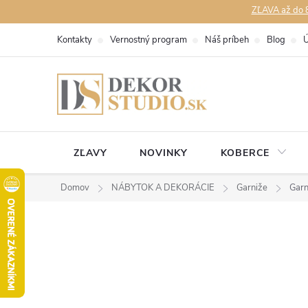
Prejsť
ZĽAVA až do 8
na
Kontakty
Vernostný program
Náš príbeh
Blog
Ú
obsah
ZĽAVY
NOVINKY
KOBERCE
Domov
NÁBYTOK A DEKORÁCIE
Garniže
Garn