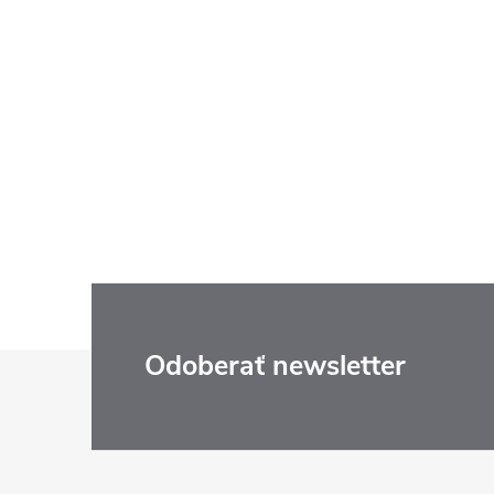
Z
Odoberať newsletter
á
p