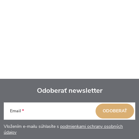
Odoberať newsletter
Z
Email
ODOBERAŤ
á
Vložením e-mailu súhlasíte s
podmienkami ochrany osobných
p
údajov