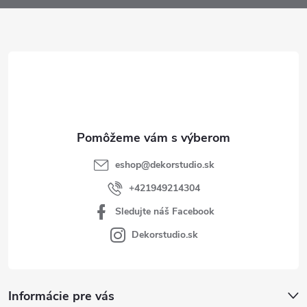
ä
t
i
e
eshop
@
dekorstudio.sk
+421949214304
Sledujte náš Facebook
Dekorstudio.sk
Informácie pre vás